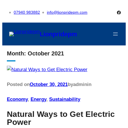
Skip
Face
07940 983882
info@lionpridepm.com
to
content
Lionpridepm
Month:
October 2021
Posted on
October 30, 2021
by
admin
in
Economy
, 
Energy
, 
Sustainability
Natural Ways to Get Electric
Power