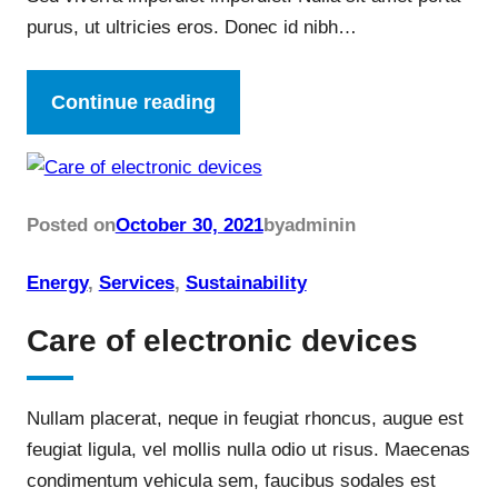
purus, ut ultricies eros. Donec id nibh…
Continue reading
Posted on
October 30, 2021
by
admin
in
Energy
, 
Services
, 
Sustainability
Care of electronic devices
Nullam placerat, neque in feugiat rhoncus, augue est
feugiat ligula, vel mollis nulla odio ut risus. Maecenas
condimentum vehicula sem, faucibus sodales est