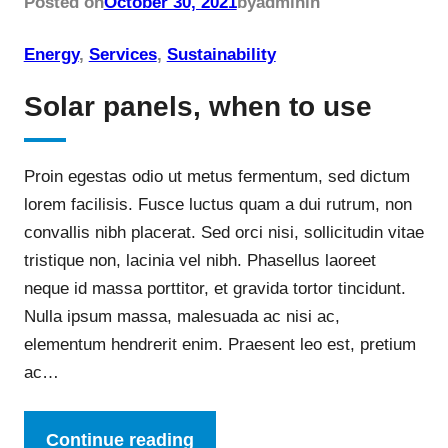
Posted on
October 30, 2021
by
admin
in
Energy
, 
Services
, 
Sustainability
Solar panels, when to use
Proin egestas odio ut metus fermentum, sed dictum
lorem facilisis. Fusce luctus quam a dui rutrum, non
convallis nibh placerat. Sed orci nisi, sollicitudin vitae
tristique non, lacinia vel nibh. Phasellus laoreet
neque id massa porttitor, et gravida tortor tincidunt.
Nulla ipsum massa, malesuada ac nisi ac,
elementum hendrerit enim. Praesent leo est, pretium
ac…
Continue reading